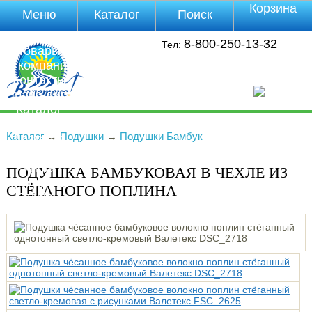
Корзина
Меню
Каталог
Поиск
Уцененные
8-800-250-13-32
Тел:
товары
О компании
Контакты
Прайс-лист
Каталог
Оплата
Каталог
→
Подушки
→
Подушки Бамбук
Доставка
Полезная
инфа
ПОДУШКА БАМБУКОВАЯ В ЧЕХЛЕ ИЗ
Магазины
СТЁГАНОГО ПОПЛИНА
Отзывы
Видео