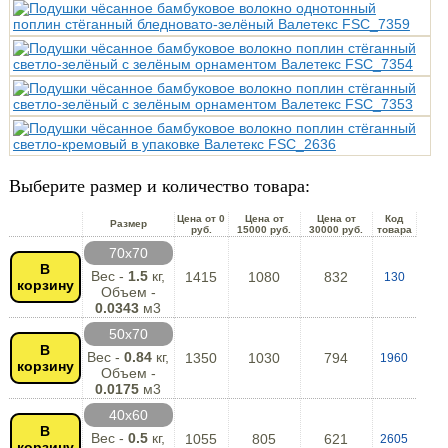
Выберите размер и количество товара:
Цена от 0
Цена от
Цена от
Код
Размер
руб.
15000 руб.
30000 руб.
товара
70х70
В
Вес -
1.5
кг,
1415
1080
832
130
корзину
Объем -
0.0343
м3
50х70
В
Вес -
0.84
кг,
1350
1030
794
1960
корзину
Объем -
0.0175
м3
40х60
В
Вес -
0.5
кг,
1055
805
621
2605
корзину