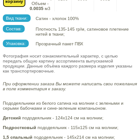
корзину
Объем -
0.0035
м3
Вид ткани:
Сатин - хлопок 100%
Состав:
Плотность 135-145 гр/м, сатиновое плетение
нитей в ткани;
Упаковка:
Прозрачный пакет ПВХ
Фотография носит ознакомительный характер, с целью
передать общую картину ассортимента выпускаемой
продукции. Данные объёма каждого размера изделия указаны
как транспортировочные.
При оформлении заказа Вы можете написать свои пожелания
в поле комментария к заказу.
Пододеяльники из белого сатина на молнии с зелеными и
серыми бабочками и сине-зеленым компаньоном.
Детский
пододеяльник - 124х124 см на молнии;
Подростковый
пододеяльник - 115х125 см на молнии;
1,5 спальный
пододеяльник - 145х214 см на молнии;