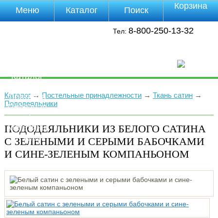
Корзина
Меню
Каталог
Поиск
Уцененные
8-800-250-13-32
Тел:
товары
О компании
Контакты
Прайс-лист
Каталог
Оплата
Каталог
→
Постельные принадлежности
→
Ткань сатин
→
Доставка
Пододеяльники
Полезная
инфа
ПОДОДЕЯЛЬНИКИ ИЗ БЕЛОГО САТИНА
Магазины
Отзывы
С ЗЕЛЕНЫМИ И СЕРЫМИ БАБОЧКАМИ
Видео
И СИНЕ-ЗЕЛЕНЫМ КОМПАНЬОНОМ