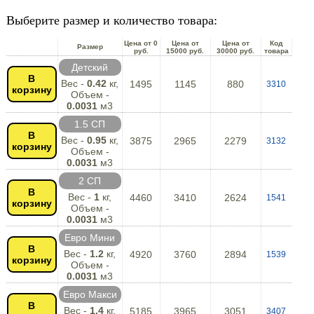
Выберите размер и количество товара:
Цена от 0
Цена от
Цена от
Код
Размер
руб.
15000 руб.
30000 руб.
товара
Детский
В
Вес -
0.42
кг,
1495
1145
880
3310
корзину
Объем -
0.0031
м3
1.5 СП
В
Вес -
0.95
кг,
3875
2965
2279
3132
корзину
Объем -
0.0031
м3
2 СП
В
Вес -
1
кг,
4460
3410
2624
1541
корзину
Объем -
0.0031
м3
Евро Мини
В
Вес -
1.2
кг,
4920
3760
2894
1539
корзину
Объем -
0.0031
м3
Евро Макси
В
Вес -
1.4
кг,
5185
3965
3051
3407