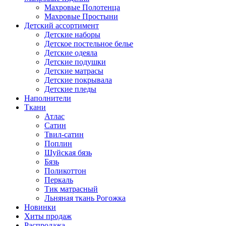
Махровые Полотенца
Махровые Простыни
Детский ассортимент
Детские наборы
Детское постельное белье
Детские одеяла
Детские подушки
Детские матрасы
Детские покрывала
Детские пледы
Наполнители
Ткани
Атлас
Сатин
Твил-сатин
Поплин
Шуйская бязь
Бязь
Поликоттон
Перкаль
Тик матрасный
Льняная ткань Рогожка
Новинки
Хиты продаж
Распродажа