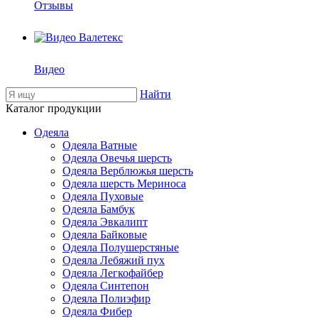
Отзывы
Видео
Найти
Каталог продукции
Одеяла
Одеяла Ватные
Одеяла Овечья шерсть
Одеяла Верблюжья шерсть
Одеяла шерсть Мериноса
Одеяла Пуховые
Одеяла Бамбук
Одеяла Эвкалипт
Одеяла Байковые
Одеяла Полушерстяные
Одеяла Лебяжий пух
Одеяла Легкофайбер
Одеяла Синтепон
Одеяла Полиэфир
Одеяла Фибер