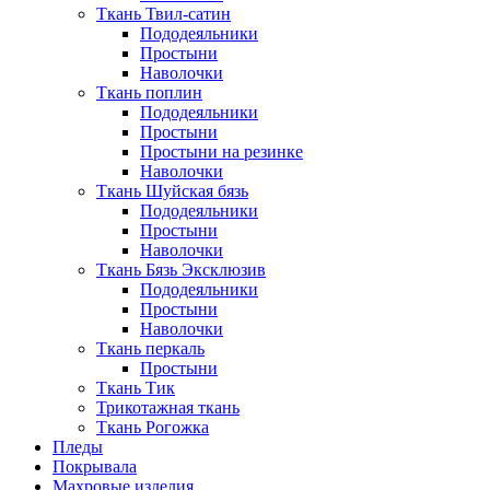
Ткань Твил-сатин
Пододеяльники
Простыни
Наволочки
Ткань поплин
Пододеяльники
Простыни
Простыни на резинке
Наволочки
Ткань Шуйская бязь
Пододеяльники
Простыни
Наволочки
Ткань Бязь Эксклюзив
Пододеяльники
Простыни
Наволочки
Ткань перкаль
Простыни
Ткань Тик
Трикотажная ткань
Ткань Рогожка
Пледы
Покрывала
Махровые изделия