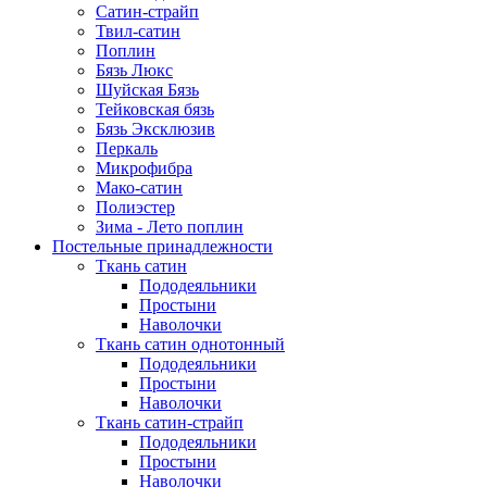
Сатин-страйп
Твил-сатин
Поплин
Бязь Люкс
Шуйская Бязь
Тейковская бязь
Бязь Эксклюзив
Перкаль
Микрофибра
Мако-сатин
Полиэстер
Зима - Лето поплин
Постельные принадлежности
Ткань сатин
Пододеяльники
Простыни
Наволочки
Ткань сатин однотонный
Пододеяльники
Простыни
Наволочки
Ткань сатин-страйп
Пододеяльники
Простыни
Наволочки