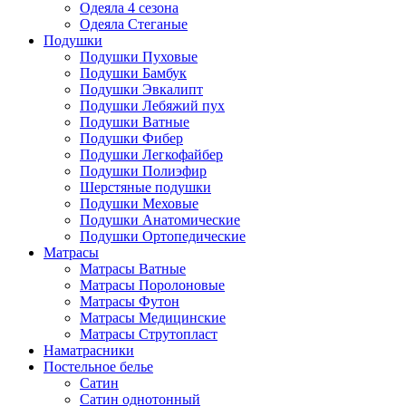
Одеяла 4 сезона
Одеяла Стеганые
Подушки
Подушки Пуховые
Подушки Бамбук
Подушки Эвкалипт
Подушки Лебяжий пух
Подушки Ватные
Подушки Фибер
Подушки Легкофайбер
Подушки Полиэфир
Шерстяные подушки
Подушки Меховые
Подушки Анатомические
Подушки Ортопедические
Матрасы
Матрасы Ватные
Матрасы Поролоновые
Матрасы Футон
Матрасы Медицинские
Матрасы Струтопласт
Наматрасники
Постельное белье
Сатин
Сатин однотонный