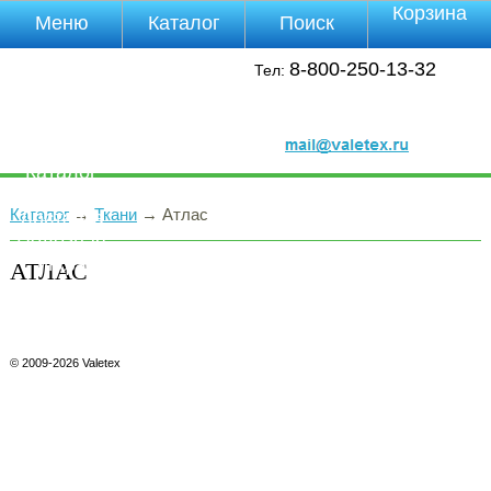
Корзина
Меню
Каталог
Поиск
Уцененные
8-800-250-13-32
Тел:
товары
О компании
Контакты
Прайс-лист
Каталог
Оплата
Каталог
→
Ткани
→
Атлас
Доставка
Полезная
инфа
АТЛАС
Магазины
Отзывы
Видео
© 2009-2026 Valetex