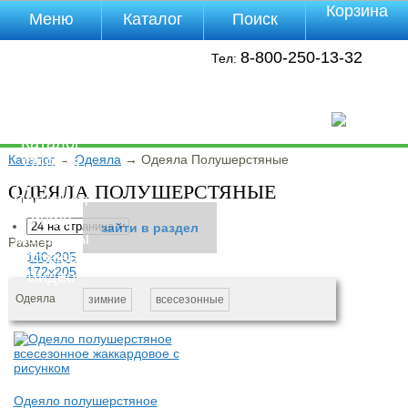
Корзина
Меню
Каталог
Поиск
Уцененные
8-800-250-13-32
Тел:
товары
О компании
Контакты
Прайс-лист
Каталог
Каталог
→
Одеяла
→
Одеяла Полушерстяные
Оплата
Доставка
ОДЕЯЛА ПОЛУШЕРСТЯНЫЕ
Полезная
инфа
зайти в раздел
зайти в раздел
Магазины
Размер
Отзывы
140х205
172х205
Видео
Одеяла
зимние
всесезонные
Одеяло полушерстяное