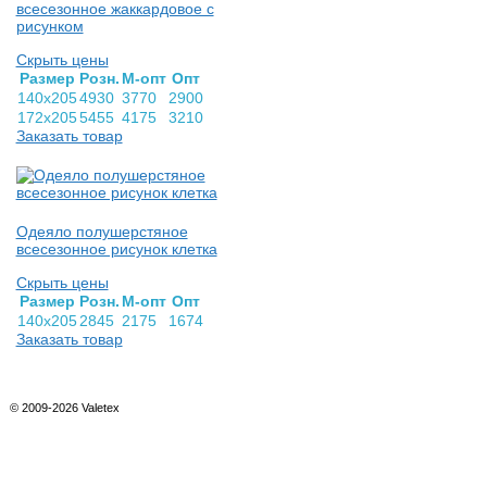
всесезонное жаккардовое с
рисунком
Скрыть цены
Раз­мер
Розн.
М-опт
Опт
140х205
4930
3770
2900
172х205
5455
4175
3210
Заказать товар
Одеяло полушерстяное
всесезонное рисунок клетка
Скрыть цены
Раз­мер
Розн.
М-опт
Опт
140х205
2845
2175
1674
Заказать товар
© 2009-2026 Valetex