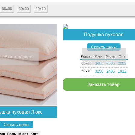
68х68
60х60
50х70
Подушка пуховая
Скрыть цены
зайти в раздел
зайти в раздел
Раз­мер
Розн.
М-опт
Опт
68х68
3405
2605
2003
50х70
3250
2485
1912
Заказать товар
ушка пуховая Люкс
Скрыть цены
мер
Розн.
М-опт
Опт