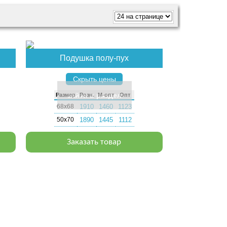
Подушка полу-пух
Скрыть цены
зайти в раздел
Раз­мер
Розн.
М-опт
Опт
68х68
1910
1460
1123
50х70
1890
1445
1112
Заказать товар