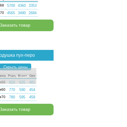
68
5700
4360
3353
70
4565
3490
2684
Заказать товар
одушка пух-перо
Скрыть цены
зайти в раздел
­мер
Розн.
М-опт
Опт
х68
820
625
481
х60
770
590
454
х70
780
595
459
Заказать товар