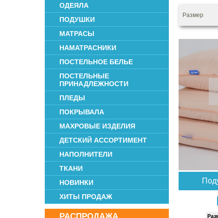
ОДЕЯЛА
Размер
ПОДУШКИ
МАТРАСЫ
НАМАТРАСНИКИ
ПОСТЕЛЬНОЕ БЕЛЬЕ
ПОСТЕЛЬНЫЕ
ПРИНАДЛЕЖНОСТИ
ПЛЕДЫ
ПОКРЫВАЛА
МАХРОВЫЕ ИЗДЕЛИЯ
ДЕТСКИЙ АССОРТИМЕНТ
НАПОЛНИТЕЛИ
ТКАНИ
Под
НОВИНКИ
ХИТЫ ПРОДАЖ
РАСПРОДАЖА
Раз­