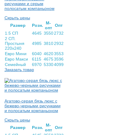
рисунками и серым
полосатым компаньоном
Скрыть цены
М-
Раз­мер
Розн.
Опт
опт
1.5 СП
4645
3550
2732
2 СП.
Простыня
4985
3810
2932
220х240
Евро Мини
6040
4620
3553
Евро Макси
6115
4675
3596
Семейный
6970
5330
4099
Заказать товар
Агатово-серая бязь люкс с
бежево-черными рисунками
и полосатым компаньоном
Скрыть цены
М-
Раз­мер
Розн.
Опт
опт