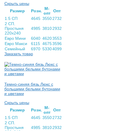
Скрыть цены
М-
Раз­мер
Розн.
Опт
опт
1.5 СП
4645
3550
2732
2 СП.
Простыня
4985
3810
2932
220х240
Евро Мини
6040
4620
3553
Евро Макси
6115
4675
3596
Семейный
6970
5330
4099
Заказать товар
Темно-синяя бязь Люкс с
большими белыми бутонами
и цветами
Скрыть цены
М-
Раз­мер
Розн.
Опт
опт
1.5 СП
4645
3550
2732
2 СП.
Простыня
4985
3810
2932