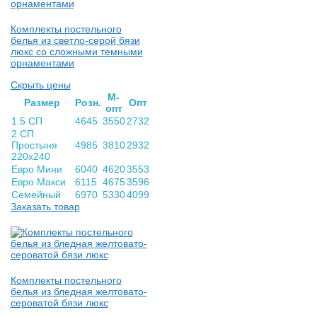
Комплекты постельного
белья из светло-серой бязи
люкс со сложными темными
орнаментами
Скрыть цены
М-
Раз­мер
Розн.
Опт
опт
1.5 СП
4645
3550
2732
2 СП.
Простыня
4985
3810
2932
220х240
Евро Мини
6040
4620
3553
Евро Макси
6115
4675
3596
Семейный
6970
5330
4099
Заказать товар
Комплекты постельного
белья из бледная желтовато-
сероватой бязи люкс