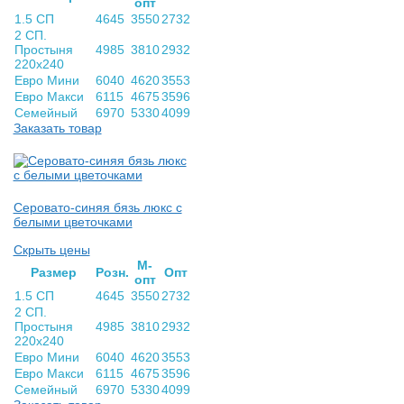
опт
1.5 СП
4645
3550
2732
2 СП.
Простыня
4985
3810
2932
220х240
Евро Мини
6040
4620
3553
Евро Макси
6115
4675
3596
Семейный
6970
5330
4099
Заказать товар
Серовато-синяя бязь люкс с
белыми цветочками
Скрыть цены
М-
Раз­мер
Розн.
Опт
опт
1.5 СП
4645
3550
2732
2 СП.
Простыня
4985
3810
2932
220х240
Евро Мини
6040
4620
3553
Евро Макси
6115
4675
3596
Семейный
6970
5330
4099