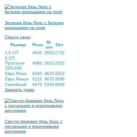
Зеленая бязь Люкс с белыми
ромашками на поле
Скрыть цены
М-
Раз­мер
Розн.
Опт
опт
1.5 СП
4645
3550
2732
2 СП.
Простыня
4985
3810
2932
220х240
Евро Мини
6040
4620
3553
Евро Макси
6115
4675
3596
Семейный
6970
5330
4099
Заказать товар
Светло-бежевая бязь Люкс с
песчаными и коричневыми
рисунками