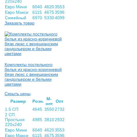
220х240
Евро Мини
6040
4620
3553
Евро Макси
6115
4675
3596
Семейный
6970
5330
4099
Заказать товар
Комплекты постельного
белья из красно-коричневой
бязи люкс с венецианским
гандольером и белыми
цветами
Скрыть цены
М-
Раз­мер
Розн.
Опт
опт
1.5 СП
4645
3550
2732
2 СП.
Простыня
4985
3810
2932
220х240
Евро Мини
6040
4620
3553
Евро Макси
6115
4675
3596