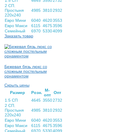
1.5 СП
4645
3550
2732
2 СП.
Простыня
4985
3810
2932
220х240
Евро Мини
6040
4620
3553
Евро Макси
6115
4675
3596
Семейный
6970
5330
4099
Заказать товар
Бежевая бязь люкс со
сложным постельным
орнаментом
Скрыть цены
М-
Раз­мер
Розн.
Опт
опт
1.5 СП
4645
3550
2732
2 СП.
Простыня
4985
3810
2932
220х240
Евро Мини
6040
4620
3553
Евро Макси
6115
4675
3596
Семейный
6970
5330
4099