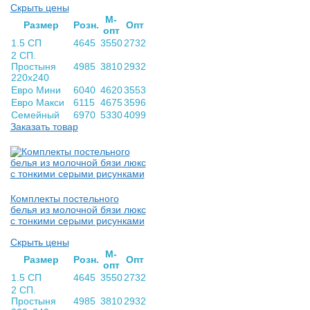
Скрыть цены
М-
Раз­мер
Розн.
Опт
опт
1.5 СП
4645
3550
2732
2 СП.
Простыня
4985
3810
2932
220х240
Евро Мини
6040
4620
3553
Евро Макси
6115
4675
3596
Семейный
6970
5330
4099
Заказать товар
Комплекты постельного
белья из молочной бязи люкс
с тонкими серыми рисунками
Скрыть цены
М-
Раз­мер
Розн.
Опт
опт
1.5 СП
4645
3550
2732
2 СП.
Простыня
4985
3810
2932