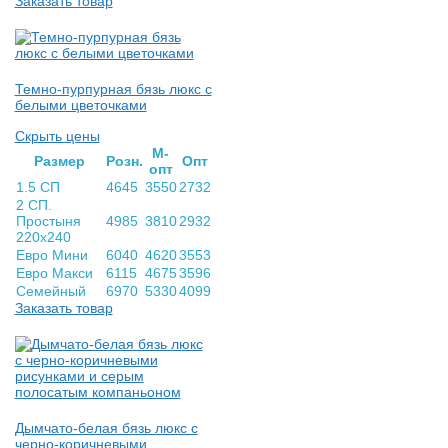
Заказать товар
Темно-пурпурная бязь люкс с
белыми цветочками
Скрыть цены
М-
Раз­мер
Розн.
Опт
опт
1.5 СП
4645
3550
2732
2 СП.
Простыня
4985
3810
2932
220х240
Евро Мини
6040
4620
3553
Евро Макси
6115
4675
3596
Семейный
6970
5330
4099
Заказать товар
Дымчато-белая бязь люкс с
черно-коричневыми