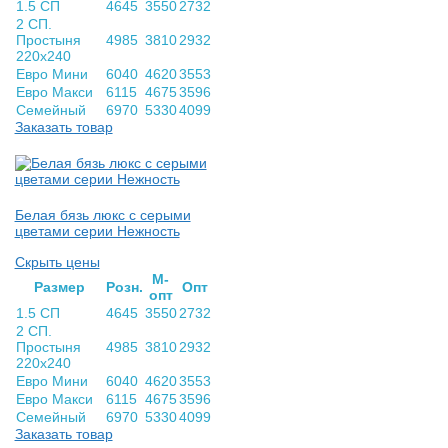
1.5 СП
4645
3550
2732
2 СП.
Простыня
4985
3810
2932
220х240
Евро Мини
6040
4620
3553
Евро Макси
6115
4675
3596
Семейный
6970
5330
4099
Заказать товар
Белая бязь люкс с серыми
цветами серии Нежность
Скрыть цены
М-
Раз­мер
Розн.
Опт
опт
1.5 СП
4645
3550
2732
2 СП.
Простыня
4985
3810
2932
220х240
Евро Мини
6040
4620
3553
Евро Макси
6115
4675
3596
Семейный
6970
5330
4099
Заказать товар