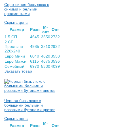
Серо-синяя бязь люкс с
синими и белыми
орнаментами
Скрыть цены
М-
Раз­мер
Розн.
Опт
опт
1.5 СП
4645
3550
2732
2 СП.
Простыня
4985
3810
2932
220х240
Евро Мини
6040
4620
3553
Евро Макси
6115
4675
3596
Семейный
6970
5330
4099
Заказать товар
Черная бязь люкс с
большими белыми и
розовыми бутонами цветов
Скрыть цены
М-
Раз­мер
Розн.
Опт