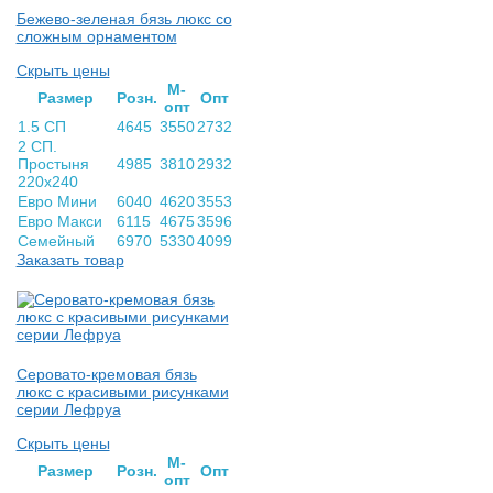
Бежево-зеленая бязь люкс со
сложным орнаментом
Скрыть цены
М-
Раз­мер
Розн.
Опт
опт
1.5 СП
4645
3550
2732
2 СП.
Простыня
4985
3810
2932
220х240
Евро Мини
6040
4620
3553
Евро Макси
6115
4675
3596
Семейный
6970
5330
4099
Заказать товар
Серовато-кремовая бязь
люкс с красивыми рисунками
серии Лефруа
Скрыть цены
М-
Раз­мер
Розн.
Опт
опт