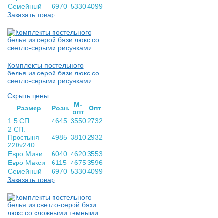
Семейный
6970
5330
4099
Заказать товар
Комплекты постельного
белья из серой бязи люкс со
светло-серыми рисунками
Скрыть цены
М-
Раз­мер
Розн.
Опт
опт
1.5 СП
4645
3550
2732
2 СП.
Простыня
4985
3810
2932
220х240
Евро Мини
6040
4620
3553
Евро Макси
6115
4675
3596
Семейный
6970
5330
4099
Заказать товар