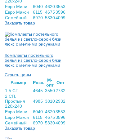
220х240
Евро Мини
6040
4620
3553
Евро Макси
6115
4675
3596
Семейный
6970
5330
4099
Заказать товар
Комплекты постельного
белья из светло-серой бязи
люкс с мелкими рисунками
Скрыть цены
М-
Раз­мер
Розн.
Опт
опт
1.5 СП
4645
3550
2732
2 СП.
Простыня
4985
3810
2932
220х240
Евро Мини
6040
4620
3553
Евро Макси
6115
4675
3596
Семейный
6970
5330
4099
Заказать товар