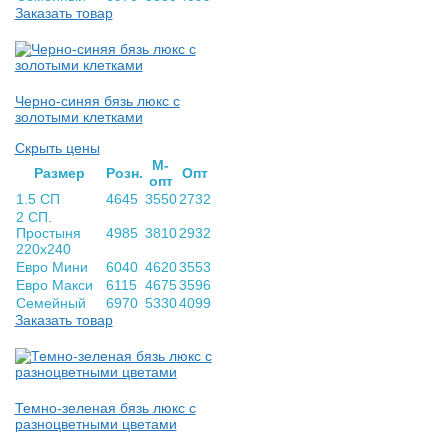
Заказать товар
Черно-синяя бязь люкс с
золотыми клетками
Скрыть цены
М-
Раз­мер
Розн.
Опт
опт
1.5 СП
4645
3550
2732
2 СП.
Простыня
4985
3810
2932
220х240
Евро Мини
6040
4620
3553
Евро Макси
6115
4675
3596
Семейный
6970
5330
4099
Заказать товар
Темно-зеленая бязь люкс с
разноцветными цветами