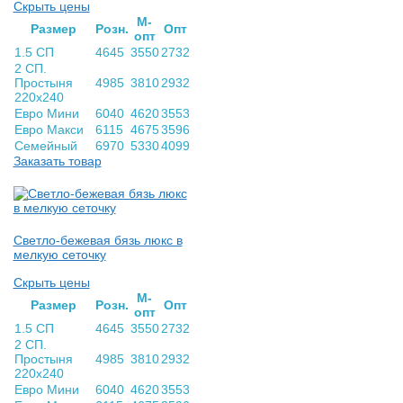
Скрыть цены
М-
Раз­мер
Розн.
Опт
опт
1.5 СП
4645
3550
2732
2 СП.
Простыня
4985
3810
2932
220х240
Евро Мини
6040
4620
3553
Евро Макси
6115
4675
3596
Семейный
6970
5330
4099
Заказать товар
Светло-бежевая бязь люкс в
мелкую сеточку
Скрыть цены
М-
Раз­мер
Розн.
Опт
опт
1.5 СП
4645
3550
2732
2 СП.
Простыня
4985
3810
2932
220х240
Евро Мини
6040
4620
3553