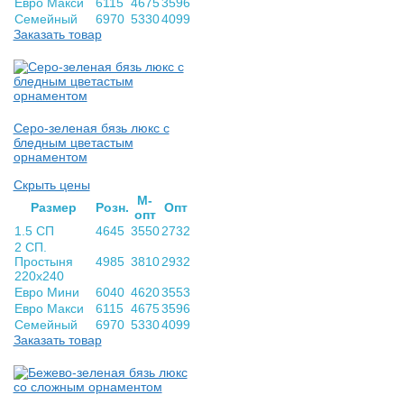
Евро Макси
6115
4675
3596
Семейный
6970
5330
4099
Заказать товар
Серо-зеленая бязь люкс с
бледным цветастым
орнаментом
Скрыть цены
М-
Раз­мер
Розн.
Опт
опт
1.5 СП
4645
3550
2732
2 СП.
Простыня
4985
3810
2932
220х240
Евро Мини
6040
4620
3553
Евро Макси
6115
4675
3596
Семейный
6970
5330
4099
Заказать товар