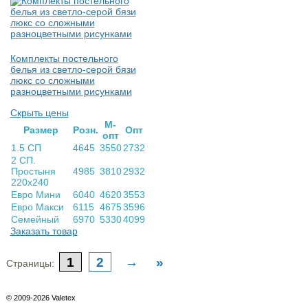
Комплекты постельного
белья из светло-серой бязи
люкс со сложными
разноцветными рисунками
Скрыть цены
М-
Раз­мер
Розн.
Опт
опт
1.5 СП
4645
3550
2732
2 СП.
Простыня
4985
3810
2932
220х240
Евро Мини
6040
4620
3553
Евро Макси
6115
4675
3596
Семейный
6970
5330
4099
Заказать товар
1
2
→
»
Страницы:
© 2009-2026 Valetex