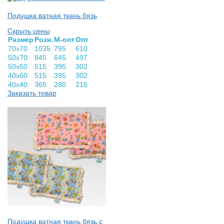
Подушка ватная ткань бязь
Скрыть цены
Раз­мер
Розн.
М-опт
Опт
70х70
1035
795
610
50х70
845
645
497
50х50
515
395
302
40х60
515
395
302
40х40
365
280
216
Заказать товар
Подушка ватная ткань бязь с