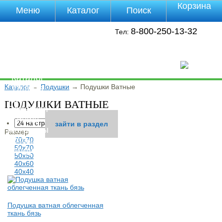
Корзина
Меню
Каталог
Поиск
Уцененные
8-800-250-13-32
Тел:
товары
О компании
Контакты
Прайс-лист
Каталог
Каталог
→
Подушки
→
Подушки Ватные
Оплата
Доставка
ПОДУШКИ ВАТНЫЕ
Полезная
инфа
зайти в раздел
зайти в раздел
зайти в раздел
зайти в раздел
зайти в раздел
зайти в раздел
Магазины
Размер
Отзывы
70х70
50х70
Видео
50х50
40х60
40х40
Подушка ватная облегченная
ткань бязь