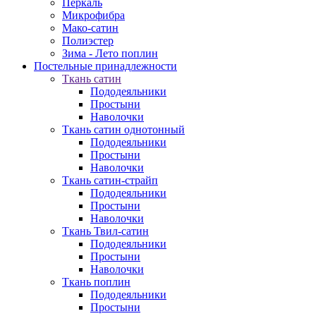
Перкаль
Микрофибра
Мако-сатин
Полиэстер
Зима - Лето поплин
Постельные принадлежности
Ткань сатин
Пододеяльники
Простыни
Наволочки
Ткань сатин однотонный
Пододеяльники
Простыни
Наволочки
Ткань сатин-страйп
Пододеяльники
Простыни
Наволочки
Ткань Твил-сатин
Пододеяльники
Простыни
Наволочки
Ткань поплин
Пододеяльники
Простыни