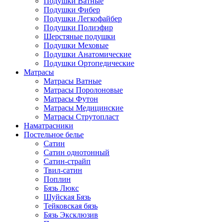
Подушки Ватные
Подушки Фибер
Подушки Легкофайбер
Подушки Полиэфир
Шерстяные подушки
Подушки Меховые
Подушки Анатомические
Подушки Ортопедические
Матрасы
Матрасы Ватные
Матрасы Поролоновые
Матрасы Футон
Матрасы Медицинские
Матрасы Струтопласт
Наматрасники
Постельное белье
Сатин
Сатин однотонный
Сатин-страйп
Твил-сатин
Поплин
Бязь Люкс
Шуйская Бязь
Тейковская бязь
Бязь Эксклюзив