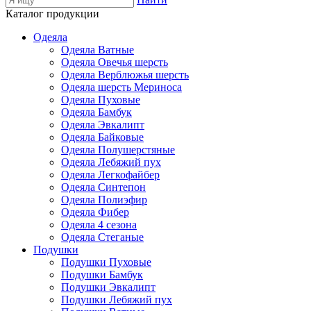
Каталог продукции
Одеяла
Одеяла Ватные
Одеяла Овечья шерсть
Одеяла Верблюжья шерсть
Одеяла шерсть Мериноса
Одеяла Пуховые
Одеяла Бамбук
Одеяла Эвкалипт
Одеяла Байковые
Одеяла Полушерстяные
Одеяла Лебяжий пух
Одеяла Легкофайбер
Одеяла Синтепон
Одеяла Полиэфир
Одеяла Фибер
Одеяла 4 сезона
Одеяла Стеганые
Подушки
Подушки Пуховые
Подушки Бамбук
Подушки Эвкалипт
Подушки Лебяжий пух