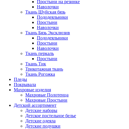
Простыни на резинке
Наволочки
Ткань Шуйская бязь
Пододеяльники
Простыни
Наволочки
Ткань Бязь Эксклюзив
Пододеяльники
Простыни
Наволочки
Ткань перкаль
Простыни
Ткань Тик
Трикотажная ткань
Ткань Рогожка
Пледы
Покрывала
Махровые изделия
Махровые Полотенца
Махровые Простыни
Детский ассортимент
Детские наборы
Детское постельное белье
Детские одеяла
Детские подушки