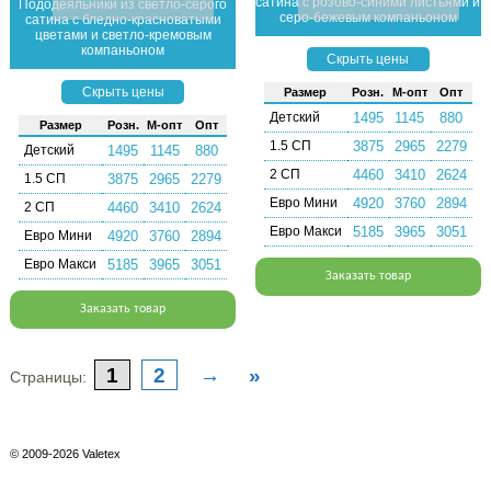
сатина с розово-синими листьями и
Пододеяльники из светло-серого
серо-бежевым компаньоном
сатина с бледно-красноватыми
цветами и светло-кремовым
компаньоном
Скрыть цены
Скрыть цены
Раз­мер
Розн.
М-опт
Опт
Детский
1495
1145
880
Раз­мер
Розн.
М-опт
Опт
1.5 СП
3875
2965
2279
Детский
1495
1145
880
2 СП
4460
3410
2624
1.5 СП
3875
2965
2279
Евро Мини
4920
3760
2894
2 СП
4460
3410
2624
Евро Макси
5185
3965
3051
Евро Мини
4920
3760
2894
Евро Макси
5185
3965
3051
Заказать товар
Заказать товар
1
2
→
»
Страницы:
© 2009-2026 Valetex