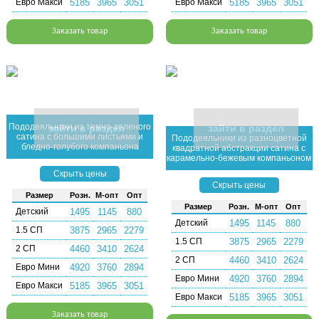
Евро Макси
5185
3965
3051
Евро Макси
5185
3965
3051
Заказать товар
Заказать товар
Пододеяльники из темно-зеленого
зайти в раздел
зайти в раздел
сатина с большими листьями и
Пододеяльники из разноцветной
бледно-голубого компаньона
квадратной абстракции сатина с
карамельно-бежевым компаньоном
Скрыть цены
Скрыть цены
Раз­мер
Розн.
М-опт
Опт
Раз­мер
Розн.
М-опт
Опт
Детский
1495
1145
880
Детский
1495
1145
880
1.5 СП
3875
2965
2279
1.5 СП
3875
2965
2279
2 СП
4460
3410
2624
2 СП
4460
3410
2624
Евро Мини
4920
3760
2894
Евро Мини
4920
3760
2894
Евро Макси
5185
3965
3051
Евро Макси
5185
3965
3051
Заказать товар