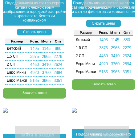
Пододеяльники из светло-серого
Пододеяльники из светло-желтого
сатина с черно-серым
сатина с одуванчиками и бабочками
изображением городской застройки
и светло-фиолетовым компаньоном
и красновато-бежевым
компаньоном
Скрыть цены
Скрыть цены
Раз­мер
Розн.
М-опт
Опт
Детский
1495
1145
880
Раз­мер
Розн.
М-опт
Опт
1.5 СП
3875
2965
2279
Детский
1495
1145
880
2 СП
4460
3410
2624
1.5 СП
3875
2965
2279
Евро Мини
4920
3760
2894
2 СП
4460
3410
2624
Евро Макси
5185
3965
3051
Евро Мини
4920
3760
2894
Евро Макси
5185
3965
3051
Заказать товар
Заказать товар
Пододеяльники из серо-синего
зайти в раздел
зайти в раздел