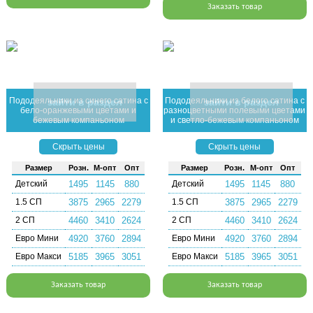
Заказать товар
Пододеяльники из синего сатина с
Пододеяльники из белого сатина с
зайти в раздел
зайти в раздел
бело-оранжевыми цветами и
разноцветными полевыми цветами
бежевым компаньоном
и светло-бежевым компаньоном
Скрыть цены
Скрыть цены
Раз­мер
Розн.
М-опт
Опт
Раз­мер
Розн.
М-опт
Опт
Детский
1495
1145
880
Детский
1495
1145
880
1.5 СП
3875
2965
2279
1.5 СП
3875
2965
2279
2 СП
4460
3410
2624
2 СП
4460
3410
2624
Евро Мини
4920
3760
2894
Евро Мини
4920
3760
2894
Евро Макси
5185
3965
3051
Евро Макси
5185
3965
3051
Заказать товар
Заказать товар