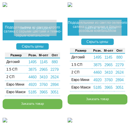
Пододеяльники из светло-зеленого
сатина с рисунками и бледно-
Пододеяльники из светло-серого
зайти в раздел
зайти в раздел
розовым компаньоном
сатина с серыми цветами и темно-
серым компаньоном
Скрыть цены
Скрыть цены
Раз­мер
Розн.
М-опт
Опт
Раз­мер
Розн.
М-опт
Опт
Детский
1495
1145
880
Детский
1495
1145
880
1.5 СП
3875
2965
2279
1.5 СП
3875
2965
2279
2 СП
4460
3410
2624
2 СП
4460
3410
2624
Евро Мини
4920
3760
2894
Евро Мини
4920
3760
2894
Евро Макси
5185
3965
3051
Евро Макси
5185
3965
3051
Заказать товар
Заказать товар