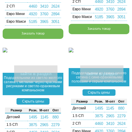
2 СП
4460
3410
2624
2 СП
4460
3410
2624
Евро Мини
4920
3760
2894
Евро Мини
4920
3760
2894
Евро Макси
5185
3965
3051
Евро Макси
5185
3965
3051
Заказать товар
Заказать товар
Пододеяльники из темно-синего
зайти в раздел
зайти в раздел
сатина с сине-оранжевыми
Пододеяльники из светло-желтого
полосами и серым компаньоном
сатина с мелкими черно-красными
рисунками и светло-оранжевым
компаньоном
Скрыть цены
Скрыть цены
Раз­мер
Розн.
М-опт
Опт
Детский
1495
1145
880
Раз­мер
Розн.
М-опт
Опт
1.5 СП
3875
2965
2279
Детский
1495
1145
880
2 СП
4460
3410
2624
1.5 СП
3875
2965
2279
Евро Мини
4920
3760
2894