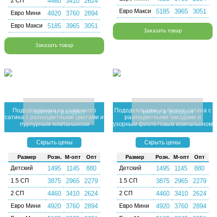
2 СП
4460
3410
2624
Евро Макси
5185
3965
3051
Евро Мини
4920
3760
2894
Евро Макси
5185
3965
3051
Заказать товар
Заказать товар
Пододеяльники из сливочного
Пододеяльники из белого сатина с
зайти в раздел
зайти в раздел
сатина с разноцветными цветами и
разноцветными звездами и
пурпурным компаньоном
узорным фиолетовым компаньоном
Скрыть цены
Скрыть цены
Раз­мер
Розн.
М-опт
Опт
Раз­мер
Розн.
М-опт
Опт
Детский
1495
1145
880
Детский
1495
1145
880
1.5 СП
3875
2965
2279
1.5 СП
3875
2965
2279
2 СП
4460
3410
2624
2 СП
4460
3410
2624
Евро Мини
4920
3760
2894
Евро Мини
4920
3760
2894