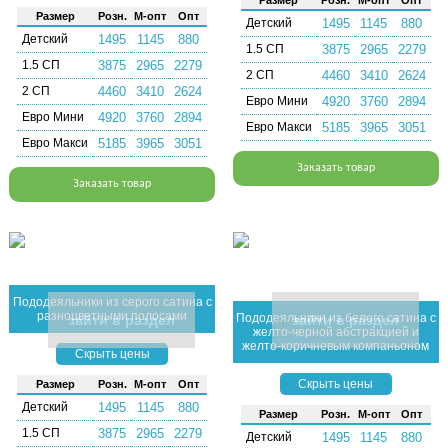
Раз­мер
Розн.
М-опт
Опт
Раз­мер
Розн.
М-опт
Опт
Детский
1495
1145
880
Детский
1495
1145
880
1.5 СП
3875
2965
2279
1.5 СП
3875
2965
2279
2 СП
4460
3410
2624
2 СП
4460
3410
2624
Евро Мини
4920
3760
2894
Евро Мини
4920
3760
2894
Евро Макси
5185
3965
3051
Евро Макси
5185
3965
3051
Заказать товар
Заказать товар
Пододеяльники из серого сатина с
разноцветными полосами
Пододеяльники из белого сатина с
зайти в раздел
зайти в раздел
желто-черной абстракцией и
желто-коричневым компаньоном
Скрыть цены
Скрыть цены
Раз­мер
Розн.
М-опт
Опт
Детский
1495
1145
880
Раз­мер
Розн.
М-опт
Опт
1.5 СП
3875
2965
2279
Детский
1495
1145
880