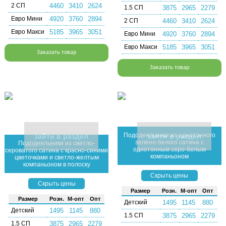
2 СП
4460
3410
2624
1.5 СП
3875
2965
2279
Евро Мини
4920
3760
2894
2 СП
4460
3410
2624
Евро Макси
5185
3965
3051
Евро Мини
4920
3760
2894
Евро Макси
5185
3965
3051
Заказать товар
Заказать товар
Пододеяльники из однотонного
зайти в раздел
зайти в раздел
зелено-белого сатина с
Пододеяльники из светло-
однотонным серо-белым
сероватого сатина с красно-синими
компаньоном
цветочками и светло-желтым
компаньоном в полоску
Скрыть цены
Скрыть цены
Раз­мер
Розн.
М-опт
Опт
Раз­мер
Розн.
М-опт
Опт
Детский
1495
1145
880
Детский
1495
1145
880
1.5 СП
3875
2965
2279
1.5 СП
3875
2965
2279