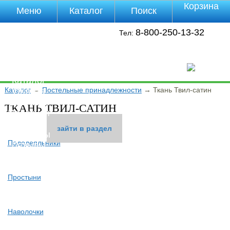
Корзина
Меню
Каталог
Поиск
Уцененные
8-800-250-13-32
Тел:
товары
О компании
Контакты
Прайс-лист
Каталог
Каталог
→
Постельные принадлежности
→
Ткань Твил-сатин
Оплата
Доставка
ТКАНЬ ТВИЛ-САТИН
Полезная
инфа
зайти в раздел
зайти в раздел
зайти в раздел
Магазины
Пододеяльники
Отзывы
Видео
Простыни
Наволочки