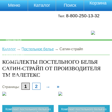
Корзина
Меню
Каталог
Поиск
Уцененные
8-800-250-13-32
Тел:
товары
О компании
Контакты
Прайс-лист
Каталог
Оплата
Каталог
→
Постельное белье
→
Сатин-страйп
Доставка
Полезная
инфа
КОМПЛЕКТЫ ПОСТЕЛЬНОГО БЕЛЬЯ
Магазины
САТИН-СТРАЙП ОТ ПРОИЗВОДИТЕЛЯ
Отзывы
ТМ ВАЛЕТЕКС
Видео
1
2
→
»
Страницы:
Комплект постельного белья из
Комплект постельного белья из