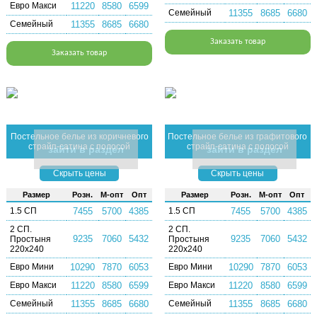
Евро Макси
11220
8580
6599
Семейный
11355
8685
6680
Семейный
11355
8685
6680
Заказать товар
Заказать товар
Постельное белье из коричневого
Постельное белье из графитового
страйп-сатина с полосой
страйп-сатина с полосой
зайти в раздел
зайти в раздел
Скрыть цены
Скрыть цены
Раз­мер
Розн.
М-опт
Опт
Раз­мер
Розн.
М-опт
Опт
1.5 СП
7455
5700
4385
1.5 СП
7455
5700
4385
2 СП.
2 СП.
9235
7060
5432
9235
7060
5432
Простыня
Простыня
220х240
220х240
Евро Мини
10290
7870
6053
Евро Мини
10290
7870
6053
Евро Макси
11220
8580
6599
Евро Макси
11220
8580
6599
Семейный
11355
8685
6680
Семейный
11355
8685
6680