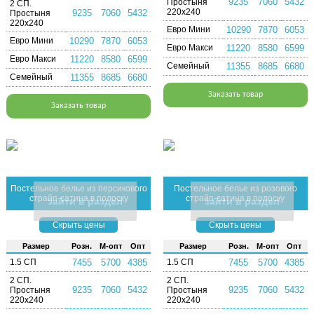
9235
7060
5432
Простыня
2 СП.
220х240
9235
7060
5432
Простыня
220х240
Евро Мини
10290
7870
6053
Евро Мини
10290
7870
6053
Евро Макси
11220
8580
6599
Евро Макси
11220
8580
6599
Семейный
11355
8685
6680
Семейный
11355
8685
6680
Заказать товар
Заказать товар
Постельное белье из персикового
Постельное белье из розового
страйп-сатина в полоску
страйп-сатина в полоску
зайти в раздел
зайти в раздел
Скрыть цены
Скрыть цены
Раз­мер
Розн.
М-опт
Опт
Раз­мер
Розн.
М-опт
Опт
1.5 СП
7455
5700
4385
1.5 СП
7455
5700
4385
2 СП.
2 СП.
9235
7060
5432
9235
7060
5432
Простыня
Простыня
220х240
220х240