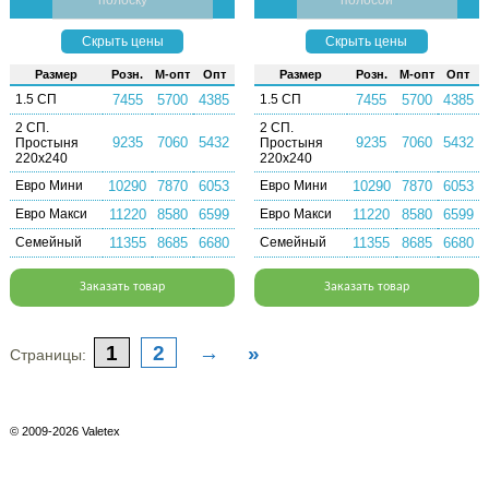
полоску
полосой
Скрыть цены
Скрыть цены
Раз­мер
Розн.
М-опт
Опт
Раз­мер
Розн.
М-опт
Опт
1.5 СП
7455
5700
4385
1.5 СП
7455
5700
4385
2 СП.
2 СП.
9235
7060
5432
9235
7060
5432
Простыня
Простыня
220х240
220х240
Евро Мини
10290
7870
6053
Евро Мини
10290
7870
6053
Евро Макси
11220
8580
6599
Евро Макси
11220
8580
6599
Семейный
11355
8685
6680
Семейный
11355
8685
6680
Заказать товар
Заказать товар
1
2
→
»
Страницы:
© 2009-2026 Valetex