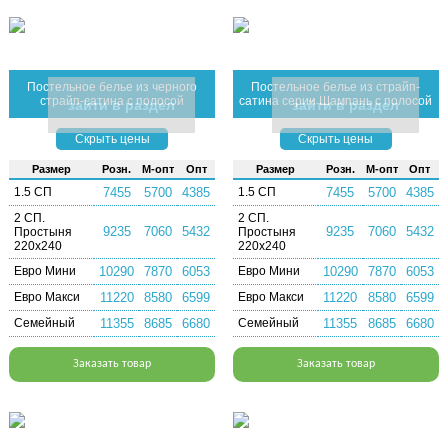
Постельное белье из черного
Постельное белье из страйп-
страйп-сатина с полосой
сатина серии Шампань с полосой
зайти в раздел
зайти в раздел
Скрыть цены
Скрыть цены
Раз­мер
Розн.
М-опт
Опт
Раз­мер
Розн.
М-опт
Опт
1.5 СП
7455
5700
4385
1.5 СП
7455
5700
4385
2 СП.
2 СП.
9235
7060
5432
9235
7060
5432
Простыня
Простыня
220х240
220х240
Евро Мини
10290
7870
6053
Евро Мини
10290
7870
6053
Евро Макси
11220
8580
6599
Евро Макси
11220
8580
6599
Семейный
11355
8685
6680
Семейный
11355
8685
6680
Заказать товар
Заказать товар