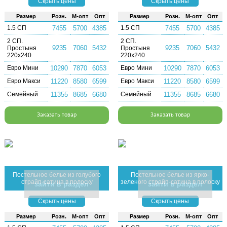
Скрыть цены
Скрыть цены
Раз­мер
Розн.
М-опт
Опт
Раз­мер
Розн.
М-опт
Опт
1.5 СП
7455
5700
4385
1.5 СП
7455
5700
4385
2 СП.
2 СП.
9235
7060
5432
9235
7060
5432
Простыня
Простыня
220х240
220х240
Евро Мини
10290
7870
6053
Евро Мини
10290
7870
6053
Евро Макси
11220
8580
6599
Евро Макси
11220
8580
6599
Семейный
11355
8685
6680
Семейный
11355
8685
6680
Заказать товар
Заказать товар
Постельное белье из голубого
Постельное белье из ярко-
страйп-сатина в полоску
зеленого страйп-сатина в полоску
зайти в раздел
зайти в раздел
Скрыть цены
Скрыть цены
Раз­мер
Розн.
М-опт
Опт
Раз­мер
Розн.
М-опт
Опт