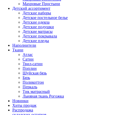
Махровые Простыни
Детский ассортимент
Детские наборы
Детское постельное белье
Детские одеяла
Детские подушки
Детские матрасы
Детские покрывала
Детские пледы
Наполнители
Ткани
Атлас
Сатин
Твил-сатин
Поплин
Шуйская бязь
Бязь
Поликоттон
Перкаль
Тик матрасный
Льняная ткань Рогожка
Новинки
Хиты продаж
Распродажа
складских остатков