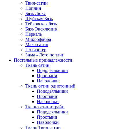
Твил-сатин
Поплин
Бязь Люкс
Шуйская Бязь
Тейковская бязь
Бязь Эксклюзив
Перкаль
Микрофибра
Мако-сатин
Полиэстер
Зима - Лето поплин
Постельные принадлежности
Ткань сатин
Пододеяльники
Простыни
Наволочки
Ткань сатин однотонный
Пододеяльники
Простыни
Наволочки
Ткань сатин-страйп
Пододеяльники
Простыни
Наволочки
Ткань Твил-сатин