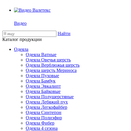
Видео
Найти
Каталог продукции
Одеяла
Одеяла Ватные
Одеяла Овечья шерсть
Одеяла Верблюжья шерсть
Одеяла шерсть Мериноса
Одеяла Пуховые
Одеяла Бамбук
Одеяла Эвкалипт
Одеяла Байковые
Одеяла Полушерстяные
Одеяла Лебяжий пух
Одеяла Легкофайбер
Одеяла Синтепон
Одеяла Полиэфир
Одеяла Фибер
Одеяла 4 сезона