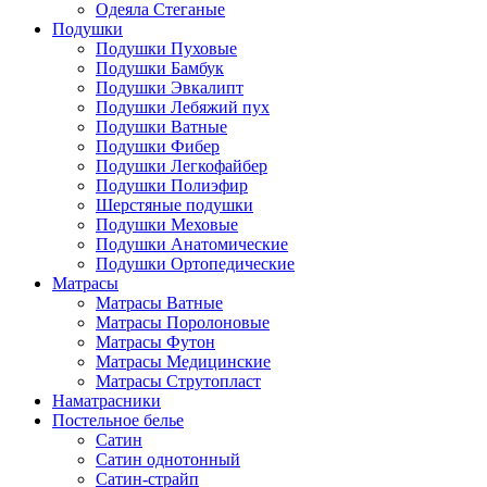
Одеяла Стеганые
Подушки
Подушки Пуховые
Подушки Бамбук
Подушки Эвкалипт
Подушки Лебяжий пух
Подушки Ватные
Подушки Фибер
Подушки Легкофайбер
Подушки Полиэфир
Шерстяные подушки
Подушки Меховые
Подушки Анатомические
Подушки Ортопедические
Матрасы
Матрасы Ватные
Матрасы Поролоновые
Матрасы Футон
Матрасы Медицинские
Матрасы Струтопласт
Наматрасники
Постельное белье
Сатин
Сатин однотонный
Сатин-страйп