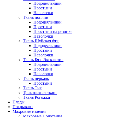
Пододеяльники
Простыни
Наволочки
Ткань поплин
Пододеяльники
Простыни
Простыни на резинке
Наволочки
Ткань Шуйская бязь
Пододеяльники
Простыни
Наволочки
Ткань Бязь Эксклюзив
Пододеяльники
Простыни
Наволочки
Ткань перкаль
Простыни
Ткань Тик
Трикотажная ткань
Ткань Рогожка
Пледы
Покрывала
Махровые изделия
Махровые Полотенца