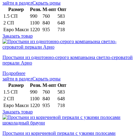
зайти в раздел
Скрыть цены
Раз­мер
Розн.
М-опт
Опт
1.5 СП
990
760
583
2 СП
1100
840
648
Евро Макси
1220
935
718
Заказать товар
Простыни из однотонно-серого компаньона светло-сероватой
перкали Арно
Подробнее
зайти в раздел
Скрыть цены
Раз­мер
Розн.
М-опт
Опт
1.5 СП
990
760
583
2 СП
1100
840
648
Евро Макси
1220
935
718
Заказать товар
Простыни из коричневой перкали с узкими полосами