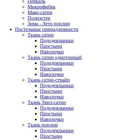
Перкаль
Микрофибра
Мако-сатин
Полиэстер
Зима - Лето поплин
Постельные принадлежности
Ткань сатин
Пододеяльники
Простыни
Наволочки
Ткань сатин однотонный
Пододеяльники
Простыни
Наволочки
Ткань сатин-страйп
Пододеяльники
Простыни
Наволочки
Ткань Твил-сатин
Пододеяльники
Простыни
Наволочки
Ткань поплин
Пододеяльники
Простыни