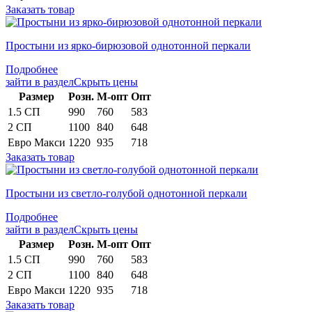
Заказать товар
Простыни из ярко-бирюзовой однотонной перкали
Подробнее
зайти в раздел
Скрыть цены
Раз­мер
Розн.
М-опт
Опт
1.5 СП
990
760
583
2 СП
1100
840
648
Евро Макси
1220
935
718
Заказать товар
Простыни из светло-голубой однотонной перкали
Подробнее
зайти в раздел
Скрыть цены
Раз­мер
Розн.
М-опт
Опт
1.5 СП
990
760
583
2 СП
1100
840
648
Евро Макси
1220
935
718
Заказать товар