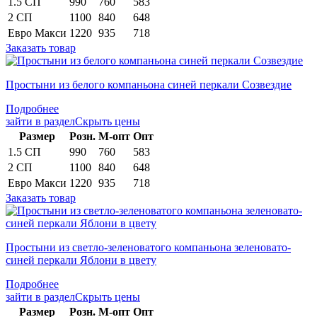
1.5 СП
990
760
583
2 СП
1100
840
648
Евро Макси
1220
935
718
Заказать товар
Простыни из белого компаньона синей перкали Созвездие
Подробнее
зайти в раздел
Скрыть цены
Раз­мер
Розн.
М-опт
Опт
1.5 СП
990
760
583
2 СП
1100
840
648
Евро Макси
1220
935
718
Заказать товар
Простыни из светло-зеленоватого компаньона зеленовато-
синей перкали Яблони в цвету
Подробнее
зайти в раздел
Скрыть цены
Раз­мер
Розн.
М-опт
Опт