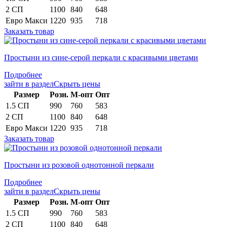
2 СП
1100
840
648
Евро Макси
1220
935
718
Заказать товар
Простыни из сине-серой перкали с красивыми цветами
Подробнее
зайти в раздел
Скрыть цены
Раз­мер
Розн.
М-опт
Опт
1.5 СП
990
760
583
2 СП
1100
840
648
Евро Макси
1220
935
718
Заказать товар
Простыни из розовой однотонной перкали
Подробнее
зайти в раздел
Скрыть цены
Раз­мер
Розн.
М-опт
Опт
1.5 СП
990
760
583
2 СП
1100
840
648