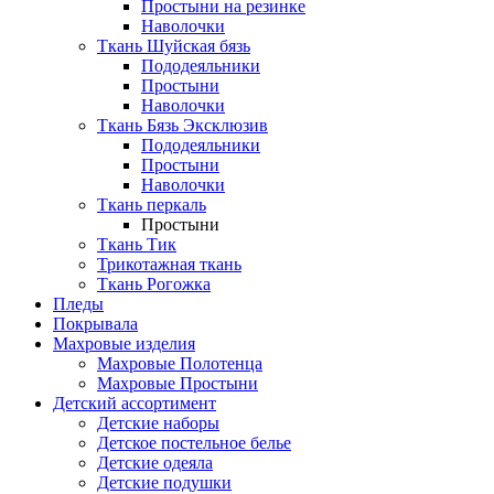
Простыни на резинке
Наволочки
Ткань Шуйская бязь
Пододеяльники
Простыни
Наволочки
Ткань Бязь Эксклюзив
Пододеяльники
Простыни
Наволочки
Ткань перкаль
Простыни
Ткань Тик
Трикотажная ткань
Ткань Рогожка
Пледы
Покрывала
Махровые изделия
Махровые Полотенца
Махровые Простыни
Детский ассортимент
Детские наборы
Детское постельное белье
Детские одеяла
Детские подушки