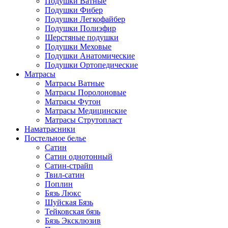
Подушки Ватные
Подушки Фибер
Подушки Легкофайбер
Подушки Полиэфир
Шерстяные подушки
Подушки Меховые
Подушки Анатомические
Подушки Ортопедические
Матрасы
Матрасы Ватные
Матрасы Поролоновые
Матрасы Футон
Матрасы Медицинские
Матрасы Струтопласт
Наматрасники
Постельное белье
Сатин
Сатин однотонный
Сатин-страйп
Твил-сатин
Поплин
Бязь Люкс
Шуйская Бязь
Тейковская бязь
Бязь Эксклюзив