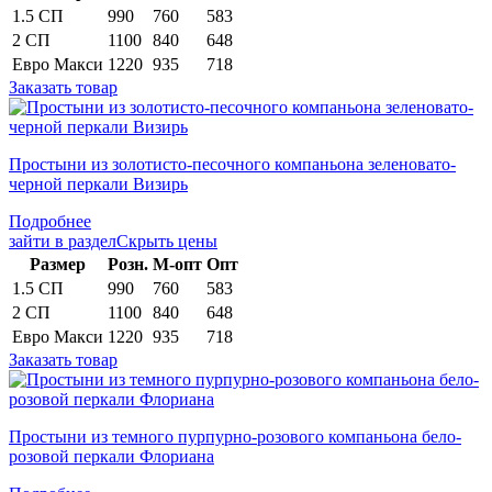
1.5 СП
990
760
583
2 СП
1100
840
648
Евро Макси
1220
935
718
Заказать товар
Простыни из золотисто-песочного компаньона зеленовато-
черной перкали Визирь
Подробнее
зайти в раздел
Скрыть цены
Раз­мер
Розн.
М-опт
Опт
1.5 СП
990
760
583
2 СП
1100
840
648
Евро Макси
1220
935
718
Заказать товар
Простыни из темного пурпурно-розового компаньона бело-
розовой перкали Флориана