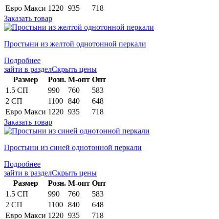
Евро Макси
1220
935
718
Заказать товар
Простыни из желтой однотонной перкали
Подробнее
зайти в раздел
Скрыть цены
Раз­мер
Розн.
М-опт
Опт
1.5 СП
990
760
583
2 СП
1100
840
648
Евро Макси
1220
935
718
Заказать товар
Простыни из синей однотонной перкали
Подробнее
зайти в раздел
Скрыть цены
Раз­мер
Розн.
М-опт
Опт
1.5 СП
990
760
583
2 СП
1100
840
648
Евро Макси
1220
935
718