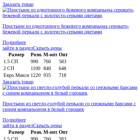
Заказать товар
Простыни из однотонного бежевого компаньона серовато-
бежевой перкали с золотисто-серыми цветами
Подробнее
зайти в раздел
Скрыть цены
Раз­мер
Розн.
М-опт
Опт
1.5 СП
990
760
583
2 СП
1100
840
648
Евро Макси
1220
935
718
Заказать товар
Простыни из светло-голубой перкали со снежными барсами с
синим компаньоном в белый горошек
Подробнее
зайти в раздел
Скрыть цены
Раз­мер
Розн.
М-опт
Опт
1.5 СП
990
760
583