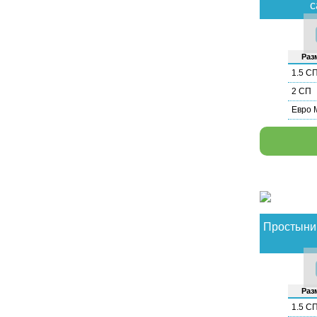
с
Раз­
1.5 С
2 СП
Евро 
Простыни 
Раз­
1.5 С