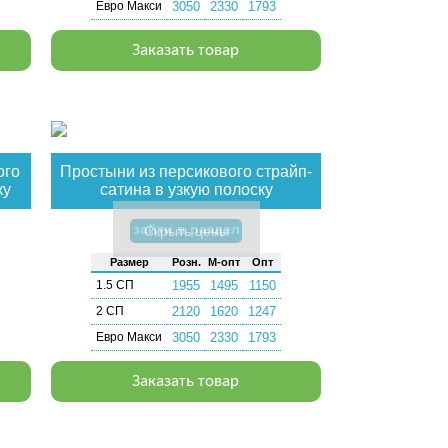
Евро Макси
3050
2330
1793
Заказать товар
ого
Простыни из персикового страйп-
ку
сатина в узкую полоску
зайти в раздел
Скрыть цены
Раз­мер
Розн.
М-опт
Опт
1.5 СП
1955
1495
1150
2 СП
2120
1620
1247
Евро Макси
3050
2330
1793
Заказать товар