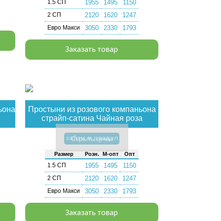
1.5 СП
1955
1495
1150
2 СП
2120
1620
1247
Евро Макси
3050
2330
1793
Заказать товар
ьона
Простыни из розового компаньона
страйп-сатина Чайная роза
зайти в раздел
Скрыть цены
Раз­мер
Розн.
М-опт
Опт
1.5 СП
1955
1495
1150
2 СП
2120
1620
1247
Евро Макси
3050
2330
1793
Заказать товар