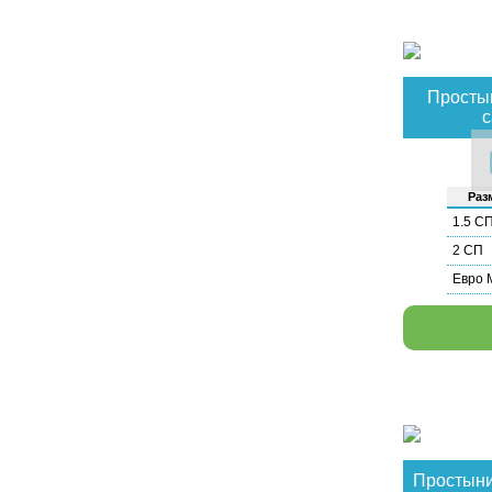
Простын
с
Раз­
1.5 С
2 СП
Евро 
Простыни