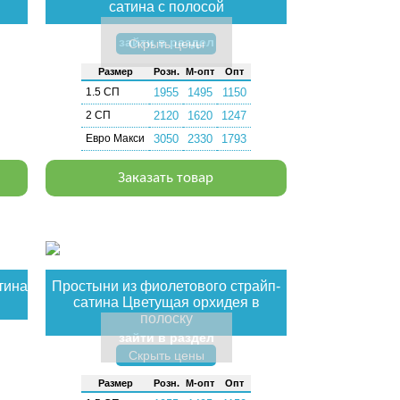
сатина с полосой
зайти в раздел
Скрыть цены
Раз­мер
Розн.
М-опт
Опт
1.5 СП
1955
1495
1150
2 СП
2120
1620
1247
Евро Макси
3050
2330
1793
Заказать товар
тина
Простыни из фиолетового страйп-
сатина Цветущая орхидея в
полоску
зайти в раздел
Скрыть цены
Раз­мер
Розн.
М-опт
Опт