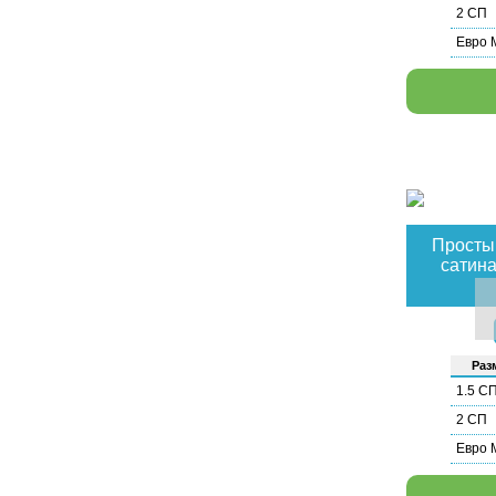
2 СП
Евро 
Простын
сатина
Раз­
1.5 С
2 СП
Евро 