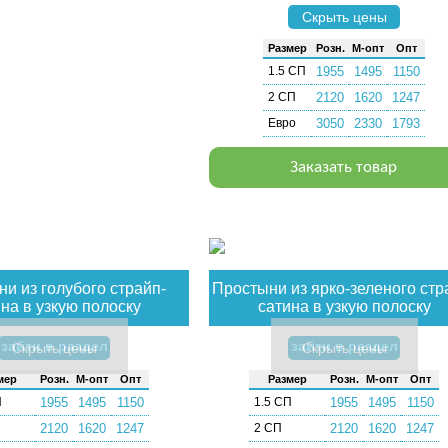
Скрыть цены
Раз­мер
Розн.
М-опт
Опт
1.5 СП
1955
1495
1150
2 СП
2120
1620
1247
Евро
3050
2330
1793
Заказать товар
и из голубого страйп-
Простыни из ярко-зеленого стр
на в узкую полоску
сатина в узкую полоску
зайти в раздел
зайти в раздел
Скрыть цены
Скрыть цены
мер
Розн.
М-опт
Опт
Раз­мер
Розн.
М-опт
Опт
П
1955
1495
1150
1.5 СП
1955
1495
1150
2120
1620
1247
2 СП
2120
1620
1247