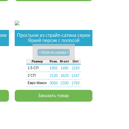
рии
Простыни из страйп-сатина серии
Яркий персик с полосой
зайти в раздел
Скрыть цены
Раз­мер
Розн.
М-опт
Опт
1.5 СП
1955
1495
1150
2 СП
2120
1620
1247
Евро Макси
3050
2330
1793
Заказать товар