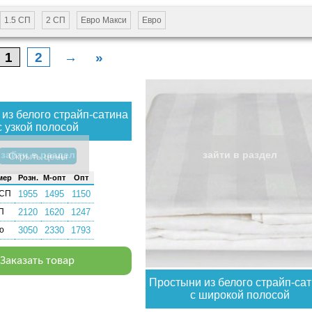
1.5 СП
2 СП
Евро Макси
Евро
1
2
→
»
из белого страйп-сатина
с узкой полосой
зайти в раздел
зайти в раздел
Скрыть цены
мер
Розн.
М-опт
Опт
 СП
1955
1495
1150
П
2120
1620
1247
о
3050
2330
1793
Заказать товар
Простыни из белого страйп-са
с широкой полосой