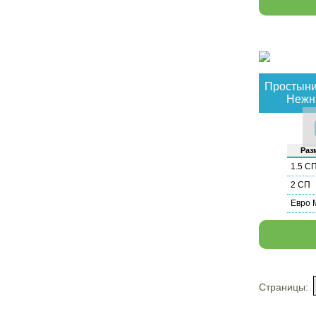
Простыни
Нежны
Раз­
1.5 С
2 СП
Евро 
Страницы: