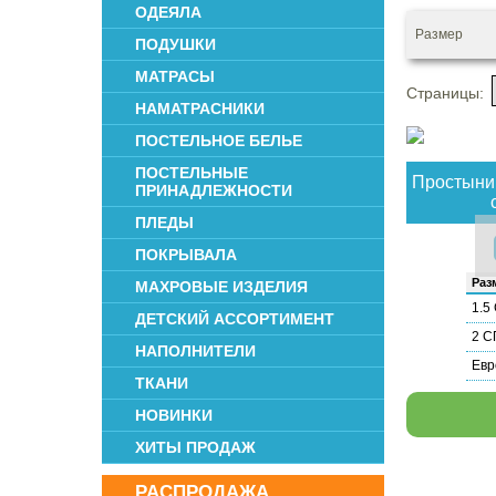
ОДЕЯЛА
Размер
ПОДУШКИ
МАТРАСЫ
Страницы:
НАМАТРАСНИКИ
ПОСТЕЛЬНОЕ БЕЛЬЕ
ПОСТЕЛЬНЫЕ
Простыни 
ПРИНАДЛЕЖНОСТИ
ПЛЕДЫ
ПОКРЫВАЛА
Раз­
МАХРОВЫЕ ИЗДЕЛИЯ
1.5
ДЕТСКИЙ АССОРТИМЕНТ
2 С
НАПОЛНИТЕЛИ
Евр
ТКАНИ
НОВИНКИ
ХИТЫ ПРОДАЖ
РАСПРОДАЖА