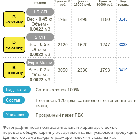
Цена от 0
Цена от
Цена от
Код
Размер
руб.
15000 руб.
30000 руб.
товара
1.5 СП
В
Вес -
0.45
кг,
1955
1495
1150
3143
корзину
Объем -
0.0022
м3
2 СП
В
Вес -
0.5
кг,
2120
1620
1247
3338
корзину
Объем -
0.0022
м3
Евро Макси
В
Вес -
0.7
кг,
3050
2330
1793
3419
корзину
Объем -
0.0022
м3
Вид ткани:
Сатин - хлопок 100%
Состав:
Плотность 120 гр/м, сатиновое плетение нитей в
ткани;
Упаковка:
Прозрачный пакет ПВХ
Фотография носит ознакомительный характер, с целью
передать общую картину ассортимента выпускаемой продукции.
Данные объёма каждого размера изделия указаны как