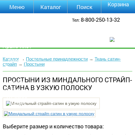
Корзина
Меню
Каталог
Поиск
Уцененные
8-800-250-13-32
Тел:
товары
О компании
Контакты
Прайс-лист
Каталог
Каталог
→
Постельные принадлежности
→
Ткань сатин-
Оплата
страйп
→
Простыни
Доставка
Полезная
ПРОСТЫНИ ИЗ МИНДАЛЬНОГО СТРАЙП-
инфа
САТИНА В УЗКУЮ ПОЛОСКУ
Магазины
Отзывы
Видео
Выберите размер и количество товара: