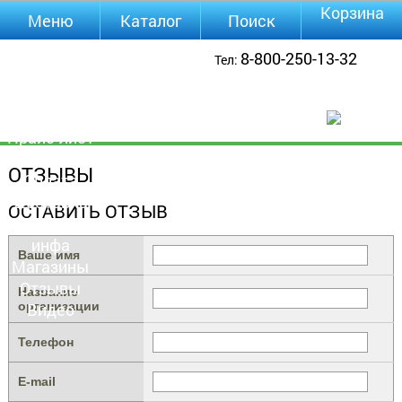
Корзина
Меню
Каталог
Поиск
Уцененные
8-800-250-13-32
Тел:
товары
О компании
Контакты
Прайс-лист
Каталог
ОТЗЫВЫ
Оплата
Доставка
ОСТАВИТЬ ОТЗЫВ
Полезная
инфа
Ваше имя
Магазины
Отзывы
Название
организации
Видео
Телефон
E-mail