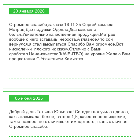
20 января 2026
Огромное спасибо,заказаз 18.11.25 Сергей комлект:
Мотрац,Две подушки,Одеяло,Два комлекта
белья.Удивительно качественная продукция.Матрац
вообще с него вставаиь неохота.А главное,что сон
вернулся,я стал высыпвться.Спасибо Вам огромное.Вот
нисколечки плохого нк скажу.Отлично с Вами
сработал.Цена-качество(КАЧЕЧТВО) на уровне.Желаю Вам
процветания.С Уважением Камчатка
--
06 июня 2025
Добрый день Татьяна Юрьевна! Сегодня получила одеяло,
как заказывала, белое, ватное 1,5, качественное изделие,
такое нежное, не отличишь от импортного, ткань отличная.
Огромное спасибо.