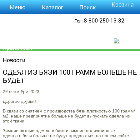
Корзина
Меню
Каталог
Поиск
Уцененные
8-800-250-13-32
Тел:
товары
О компании
Контакты
Прайс-лист
Каталог
Новости
Оплата
Доставка
ОДЕЯЛ ИЗ БЯЗИ 100 ГРАММ БОЛЬШЕ НЕ
Полезная
БУДЕТ
инфа
26 сентября 2023
Магазины
Отзывы
Дорогие друзья!
Видео
В связи со снятием с производства бязи плотностью 100 грамм/
м2, наше предприятие больше не будет выпускать одеяла из
этой ткани.
Зимние ватные одеяла в бязи и зимние полиэфирные
одеяла в бязи больше не будут продаваться на нашем сайте.