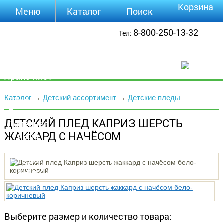
Корзина
Меню
Каталог
Поиск
Уцененные
8-800-250-13-32
Тел:
товары
О компании
Контакты
Прайс-лист
Каталог
Каталог
→
Детский ассортимент
→
Детские пледы
Оплата
Доставка
ДЕТСКИЙ ПЛЕД КАПРИЗ ШЕРСТЬ
Полезная
ЖАККАРД С НАЧЁСОМ
инфа
Магазины
Отзывы
Видео
Выберите размер и количество товара: