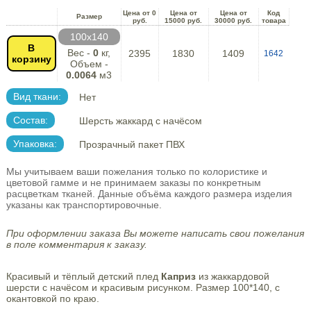
Цена от 0
Цена от
Цена от
Код
Размер
руб.
15000 руб.
30000 руб.
товара
100х140
В
Вес -
0
кг,
2395
1830
1409
1642
корзину
Объем -
0.0064
м3
Вид ткани:
Нет
Состав:
Шерсть жаккард с начёсом
Упаковка:
Прозрачный пакет ПВХ
Мы учитываем ваши пожелания только по колористике и
цветовой гамме и не принимаем заказы по конкретным
расцветкам тканей. Данные объёма каждого размера изделия
указаны как транспортировочные.
При оформлении заказа Вы можете написать свои пожелания
в поле комментария к заказу.
Красивый и тёплый детский плед
Каприз
из жаккардовой
шерсти с начёсом и красивым рисунком. Размер 100*140, с
окантовкой по краю.