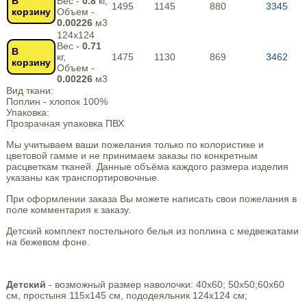
В
Вес -
0.8
кг,
1495
1145
880
3345
корзину
Объем -
0.00226
м3
124х124
Вес -
0.71
В
кг,
1475
1130
869
3462
корзину
Объем -
0.00226
м3
Вид ткани:
Поплин - хлопок 100%
Упаковка:
Прозрачная упаковка ПВХ
Мы учитываем ваши пожелания только по колористике и
цветовой гамме и не принимаем заказы по конкретным
расцветкам тканей. Данные объёма каждого размера изделия
указаны как транспортировочные.
При оформлении заказа Вы можете написать свои пожелания в
поле комментария к заказу.
Детский комплект постельного белья из поплина с медвежатами
на бежевом фоне.
Детский
- возможный размер наволочки: 40х60; 50х50;60х60
см, простыня 115х145 см, пододеяльник 124х124 см;