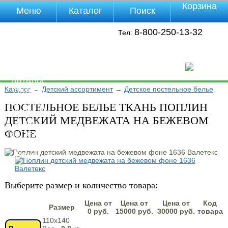
Корзина
Меню
Каталог
Поиск
Уцененные
8-800-250-13-32
Тел:
товары
О компании
Контакты
Прайс-лист
Каталог
Каталог
→
Детский ассортимент
→
Детское постельное белье
Оплата
Доставка
ПОСТЕЛЬНОЕ БЕЛЬЕ ТКАНЬ ПОПЛИН
Полезная
ДЕТСКИЙ МЕДВЕЖАТА НА БЕЖЕВОМ
инфа
ФОНЕ
Магазины
Отзывы
Видео
Выберите размер и количество товара:
Цена от
Цена от
Цена от
Код
Размер
0 руб.
15000 руб.
30000 руб.
товара
110х140