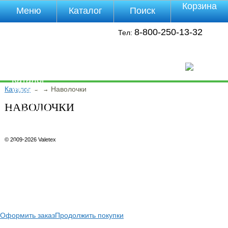
Корзина
Меню
Каталог
Поиск
Уцененные
8-800-250-13-32
Тел:
товары
О компании
Контакты
Прайс-лист
Каталог
Каталог
→
→
Наволочки
Оплата
Доставка
НАВОЛОЧКИ
Полезная
инфа
Магазины
© 2009-2026 Valetex
Отзывы
Видео
Оформить заказ
Продолжить покупки