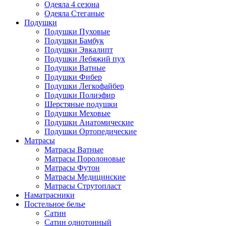
Одеяла 4 сезона
Одеяла Стеганые
Подушки
Подушки Пуховые
Подушки Бамбук
Подушки Эвкалипт
Подушки Лебяжий пух
Подушки Ватные
Подушки Фибер
Подушки Легкофайбер
Подушки Полиэфир
Шерстяные подушки
Подушки Меховые
Подушки Анатомические
Подушки Ортопедические
Матрасы
Матрасы Ватные
Матрасы Поролоновые
Матрасы Футон
Матрасы Медицинские
Матрасы Струтопласт
Наматрасники
Постельное белье
Сатин
Сатин однотонный