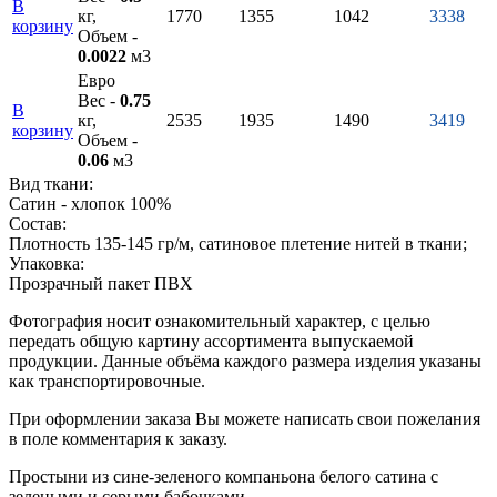
В
кг,
1770
1355
1042
3338
корзину
Объем -
0.0022
м3
Евро
Вес -
0.75
В
кг,
2535
1935
1490
3419
корзину
Объем -
0.06
м3
Вид ткани:
Сатин - хлопок 100%
Состав:
Плотность 135-145 гр/м, сатиновое плетение нитей в ткани;
Упаковка:
Прозрачный пакет ПВХ
Фотография носит ознакомительный характер, с целью
передать общую картину ассортимента выпускаемой
продукции. Данные объёма каждого размера изделия указаны
как транспортировочные.
При оформлении заказа Вы можете написать свои пожелания
в поле комментария к заказу.
Простыни из сине-зеленого компаньона белого сатина с
зелеными и серыми бабочками.