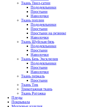
Ткань Твил-сатин
Пододеяльники
Простыни
Наволочки
Ткань поплин
Пододеяльники
Простыни
Простыни на резинке
Наволочки
Ткань Шуйская бязь
Пододеяльники
Простыни
Наволочки
Ткань Бязь Эксклюзив
Пододеяльники
Простыни
Наволочки
Ткань перкаль
Простыни
Ткань Тик
Трикотажная ткань
Ткань Рогожка
Пледы
Покрывала
Махровые изделия