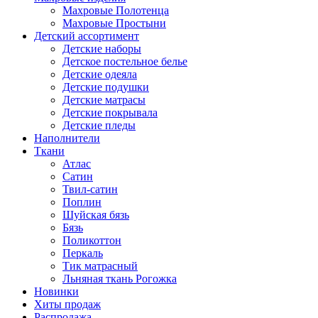
Махровые Полотенца
Махровые Простыни
Детский ассортимент
Детские наборы
Детское постельное белье
Детские одеяла
Детские подушки
Детские матрасы
Детские покрывала
Детские пледы
Наполнители
Ткани
Атлас
Сатин
Твил-сатин
Поплин
Шуйская бязь
Бязь
Поликоттон
Перкаль
Тик матрасный
Льняная ткань Рогожка
Новинки
Хиты продаж
Распродажа