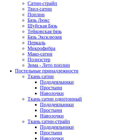
Сатин-страйп
Твил-сатин
Поплин
Бязь Люкс
Шуйская Бязь
Тейковская бязь
Бязь Эксклюзив
Перкаль
Микрофибра
Мако-сатин
Полиэстер
Зима - Лето поплин
Постельные принадлежности
Ткань сатин
Пододеяльники
Простыни
Наволочки
Ткань сатин однотонный
Пододеяльники
Простыни
Наволочки
Ткань сатин-страйп
Пододеяльники
Простыни
Наволочки