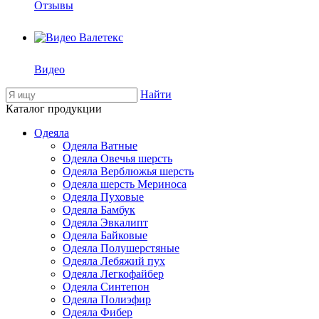
Отзывы
Видео
Найти
Каталог продукции
Одеяла
Одеяла Ватные
Одеяла Овечья шерсть
Одеяла Верблюжья шерсть
Одеяла шерсть Мериноса
Одеяла Пуховые
Одеяла Бамбук
Одеяла Эвкалипт
Одеяла Байковые
Одеяла Полушерстяные
Одеяла Лебяжий пух
Одеяла Легкофайбер
Одеяла Синтепон
Одеяла Полиэфир
Одеяла Фибер