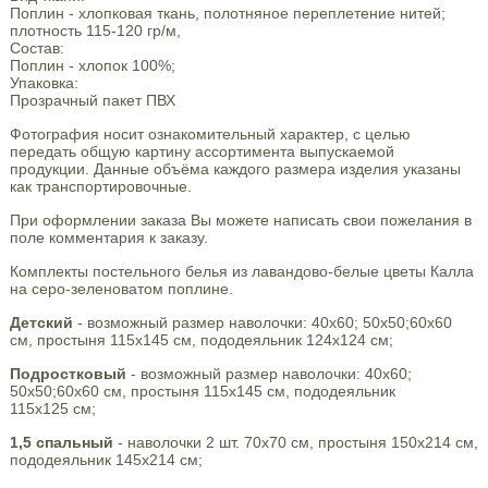
Поплин - хлопковая ткань, полотняное переплетение нитей;
плотность 115-120 гр/м,
Состав:
Поплин - хлопок 100%;
Упаковка:
Прозрачный пакет ПВХ
Фотография носит ознакомительный характер, с целью
передать общую картину ассортимента выпускаемой
продукции. Данные объёма каждого размера изделия указаны
как транспортировочные.
При оформлении заказа Вы можете написать свои пожелания в
поле комментария к заказу.
Комплекты постельного белья из лавандово-белые цветы Калла
на серо-зеленоватом поплине.
Детский
- возможный размер наволочки: 40х60; 50х50;60х60
см, простыня 115х145 см, пододеяльник 124х124 см;
Подростковый
- возможный размер наволочки: 40х60;
50х50;60х60 см, простыня 115х145 см, пододеяльник
115х125 см;
1,5 спальный
- наволочки 2 шт. 70х70 см, простыня 150х214 см,
пододеяльник 145х214 см;