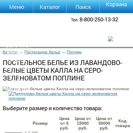
Корзина
Меню
Каталог
Поиск
Уцененные
8-800-250-13-32
Тел:
товары
О компании
Контакты
Прайс-лист
Каталог
Каталог
→
Постельное белье
→
Поплин
Оплата
ПОСТЕЛЬНОЕ БЕЛЬЕ ИЗ ЛАВАНДОВО-
Доставка
БЕЛЫЕ ЦВЕТЫ КАЛЛА НА СЕРО-
Полезная
ЗЕЛЕНОВАТОМ ПОПЛИНЕ
инфа
Магазины
Отзывы
Видео
Выберите размер и количество товара:
Цена
Цена от
Цена от
Код
Размер
от 0
15000
30000
товара
руб.
руб.
руб.