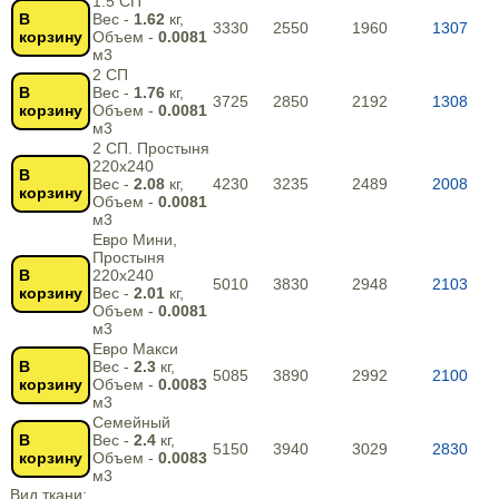
1.5 СП
В
Вес -
1.62
кг,
3330
2550
1960
1307
корзину
Объем -
0.0081
м3
2 СП
В
Вес -
1.76
кг,
3725
2850
2192
1308
корзину
Объем -
0.0081
м3
2 СП. Простыня
220х240
В
Вес -
2.08
кг,
4230
3235
2489
2008
корзину
Объем -
0.0081
м3
Евро Мини,
Простыня
В
220х240
5010
3830
2948
2103
корзину
Вес -
2.01
кг,
Объем -
0.0081
м3
Евро Макси
В
Вес -
2.3
кг,
5085
3890
2992
2100
корзину
Объем -
0.0083
м3
Семейный
В
Вес -
2.4
кг,
5150
3940
3029
2830
корзину
Объем -
0.0083
м3
Вид ткани: