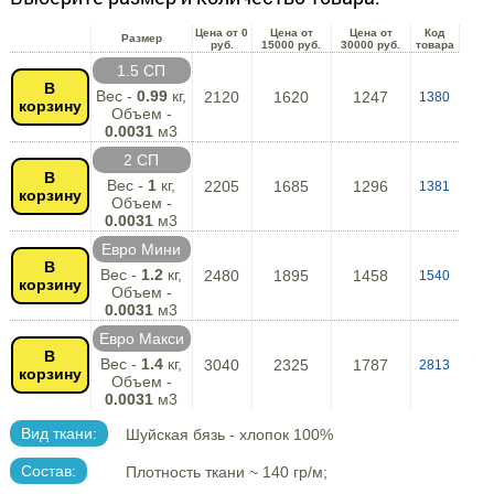
Цена от 0
Цена от
Цена от
Код
Размер
руб.
15000 руб.
30000 руб.
товара
1.5 СП
В
Вес -
0.99
кг,
2120
1620
1247
1380
корзину
Объем -
0.0031
м3
2 СП
В
Вес -
1
кг,
2205
1685
1296
1381
корзину
Объем -
0.0031
м3
Евро Мини
В
Вес -
1.2
кг,
2480
1895
1458
1540
корзину
Объем -
0.0031
м3
Евро Макси
В
Вес -
1.4
кг,
3040
2325
1787
2813
корзину
Объем -
0.0031
м3
Вид ткани:
Шуйская бязь - хлопок 100%
Состав:
Плотность ткани ~ 140 гр/м;