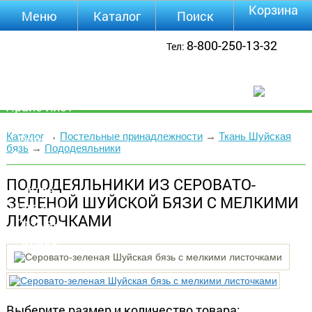
Корзина
Меню
Каталог
Поиск
Уцененные
8-800-250-13-32
Тел:
товары
О компании
Контакты
Прайс-лист
Каталог
Каталог
→
Постельные принадлежности
→
Ткань Шуйская
Оплата
бязь
→
Пододеяльники
Доставка
Полезная
ПОДОДЕЯЛЬНИКИ ИЗ СЕРОВАТО-
инфа
ЗЕЛЕНОЙ ШУЙСКОЙ БЯЗИ С МЕЛКИМИ
Магазины
ЛИСТОЧКАМИ
Отзывы
Видео
Выберите размер и количество товара: